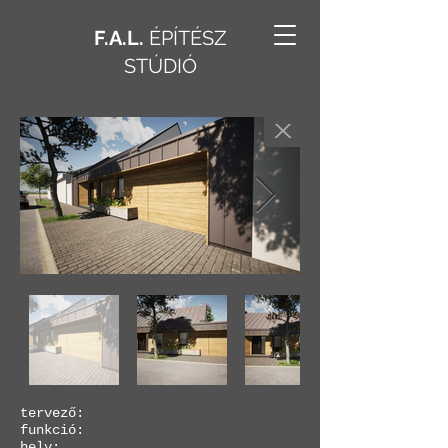
F.A.L.
ÉPÍTÉSZ
STÚDIÓ
X
tervező:
funkció:
hely: