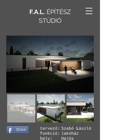
F.A.L.
ÉPÍTÉSZ
STÚDIÓ
X
tervező:
Szabó
L
ászló
Share
funkció:
lakóház
hely:
Hajós