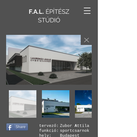
F.A.L.
ÉPÍTÉSZ
STÚDIÓ
X
tervező:
Zubor
A
ttila
Share
funkció:
sportcsarnok
hely:
Budapest