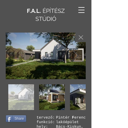
F.A.L.
ÉPÍTÉSZ
STÚDIÓ
X
tervező:
Pintér
F
erenc
Share
funkció:
lakóépület
hely:
Bács-Kiskun,